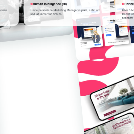
Human Intelligence (HI)
Perfo
:innen
Deine persönliche Marketing Manager:in plant, setzt um
Über 5 Mi
und ist immer für dich da.
Reddit un
orientiert.