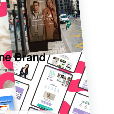
ine Brand
eting Abo im