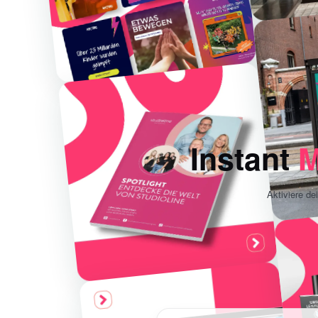
Instant
M
Aktiviere d