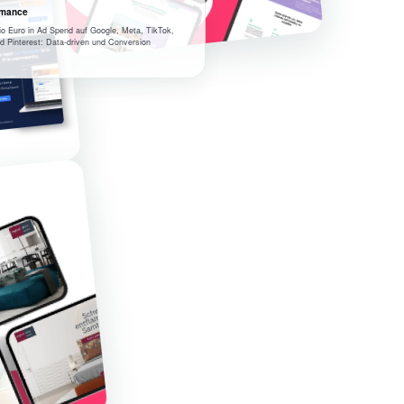
rmance
o Euro in Ad Spend auf Google, Meta, TikTok,
d Pinterest: Data-driven und Conversion