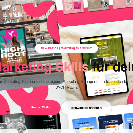
100+ Brands | Marketing as a Service
arketing Skills
für de
ein Marketing Team und deine eigene Marketing Manager:in im führenden Mark
DACH-Raum.
Unsere Skills
Showcases ansehen