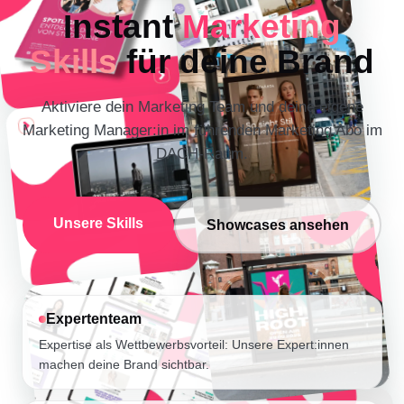
Instant
Marketing
Skills
für deine Brand
Aktiviere dein Marketing Team und deine eigene
Marketing Manager:in im führenden Marketing Abo im
DACH-Raum.
Unsere Skills
Showcases ansehen
Expertenteam
Expertise als Wettbewerbsvorteil: Unsere Expert:innen
machen deine Brand sichtbar.