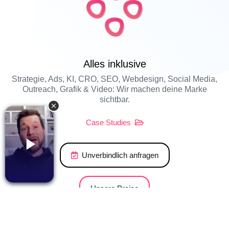
Alles inklusive
Strategie, Ads, KI, CRO, SEO, Webdesign, Social Media,
Outreach, Grafik & Video: Wir machen deine Marke
sichtbar.
Case Studies
U
n
v
e
r
b
i
n
d
l
i
c
h
a
n
f
r
a
g
e
n
U
n
s
e
r
e
P
r
e
i
s
e