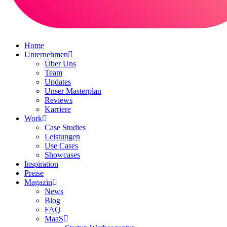
Home
Unternehmen
Über Uns
Team
Updates
Unser Masterplan
Reviews
Karriere
Work
Case Studies
Leistungen
Use Cases
Showcases
Inspiration
Preise
Magazin
News
Blog
FAQ
MaaS