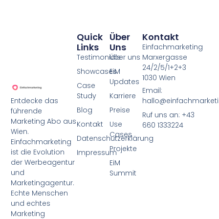
Quick
Über
Kontakt
Links
Uns
Einfachmarketing
Testimonials
Über uns
Marxergasse
24/2/5/1+2+3
Showcases
EiM
1030 Wien
Updates
Case
Email:
Study
Karriere
Entdecke das
hallo@einfachmarketi
Blog
Preise
führende
Ruf uns an: +43
Marketing Abo aus
Kontakt
Use
660 1333224
Wien.
Cases
Datenschutzerklärung
Einfachmarketing
Projekte
ist die Evolution
Impressum
der Werbeagentur
EiM
und
Summit
Marketingagentur.
Echte Menschen
und echtes
Marketing