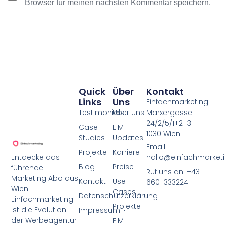
Browser für meinen nächsten Kommentar speichern.
Alternative:
Quick
Über
Kontakt
Links
Uns
Einfachmarketing
Testimonials
Über uns
Marxergasse
24/2/5/1+2+3
Case
EiM
1030 Wien
Studies
Updates
Email:
Projekte
Karriere
Entdecke das
hallo@einfachmarketi
Blog
Preise
führende
Ruf uns an: +43
Marketing Abo aus
Kontakt
Use
660 1333224
Wien.
Cases
Datenschutzerklärung
Einfachmarketing
Projekte
ist die Evolution
Impressum
der Werbeagentur
EiM