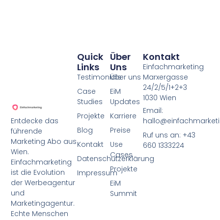
Quick
Über
Kontakt
Links
Uns
Einfachmarketing
Testimonials
Über uns
Marxergasse
24/2/5/1+2+3
Case
EiM
1030 Wien
Studies
Updates
Email:
Projekte
Karriere
Entdecke das
hallo@einfachmarketi
Blog
Preise
führende
Ruf uns an: +43
Marketing Abo aus
Kontakt
Use
660 1333224
Wien.
Cases
Datenschutzerklärung
Einfachmarketing
Projekte
ist die Evolution
Impressum
der Werbeagentur
EiM
und
Summit
Marketingagentur.
Echte Menschen