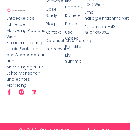
Showcases
EiM
1030 Wien
Updates
Case
Email:
Study
Karriere
Entdecke das
hallo@einfachmarketi
Blog
Preise
führende
Ruf uns an: +43
Marketing Abo aus
Kontakt
Use
660 1333224
Wien.
Cases
Datenschutzerklärung
Einfachmarketing
Projekte
ist die Evolution
Impressum
der Werbeagentur
EiM
und
Summit
Marketingagentur.
Echte Menschen
und echtes
Marketing
© 2026 All Rights Reserved | Einfachmarketing