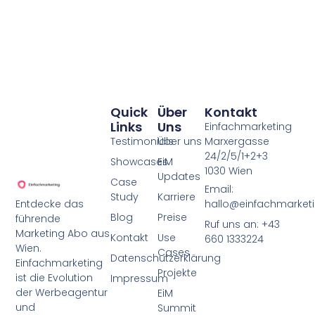
Alternative:
Quick
Über
Kontakt
Links
Uns
Einfachmarketing
Testimonials
Über uns
Marxergasse
24/2/5/1+2+3
Showcases
EiM
1030 Wien
Updates
Case
Email:
Study
Karriere
Entdecke das
hallo@einfachmarketi
Blog
Preise
führende
Ruf uns an: +43
Marketing Abo aus
Kontakt
Use
660 1333224
Wien.
Cases
Datenschutzerklärung
Einfachmarketing
Projekte
ist die Evolution
Impressum
der Werbeagentur
EiM
und
Summit