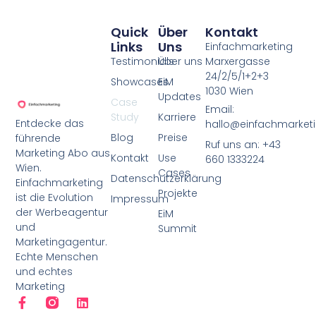
Quick
Über
Kontakt
Links
Uns
Einfachmarketing
Testimonials
Über uns
Marxergasse
24/2/5/1+2+3
Showcases
EiM
1030 Wien
Updates
Case
Email:
Study
Karriere
Entdecke das
hallo@einfachmarketi
Blog
Preise
führende
Ruf uns an: +43
Marketing Abo aus
Kontakt
Use
660 1333224
Wien.
Cases
Datenschutzerklärung
Einfachmarketing
Projekte
ist die Evolution
Impressum
der Werbeagentur
EiM
und
Summit
Marketingagentur.
Echte Menschen
und echtes
Marketing