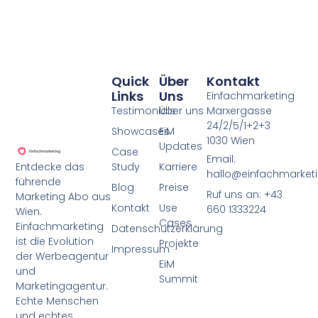
Quick
Über
Kontakt
Links
Uns
Einfachmarketing
Testimonials
Über uns
Marxergasse
24/2/5/1+2+3
Showcases
EiM
1030 Wien
Updates
Case
Email:
Study
Karriere
Entdecke das
hallo@einfachmarketi
führende
Blog
Preise
Ruf uns an: +43
Marketing Abo aus
Kontakt
Use
660 1333224
Wien.
Cases
Einfachmarketing
Datenschutzerklärung
ist die Evolution
Projekte
Impressum
der Werbeagentur
EiM
und
Summit
Marketingagentur.
Echte Menschen
und echtes