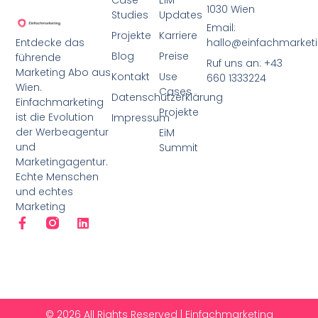
Case
EiM
1030 Wien
Studies
Updates
Email:
Projekte
Karriere
Entdecke das
hallo@einfachmarketi
Blog
Preise
führende
Ruf uns an: +43
Marketing Abo aus
Kontakt
Use
660 1333224
Wien.
Cases
Datenschutzerklärung
Einfachmarketing
Projekte
ist die Evolution
Impressum
der Werbeagentur
EiM
und
Summit
Marketingagentur.
Echte Menschen
und echtes
Marketing
© 2026 All Rights Reserved | Einfachmarketing