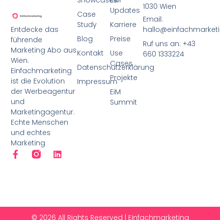
Showcases
EiM
1030 Wien
Updates
Case
Email:
Study
Karriere
Entdecke das
hallo@einfachmarketi
Blog
Preise
führende
Ruf uns an: +43
Marketing Abo aus
Kontakt
Use
660 1333224
Wien.
Cases
Datenschutzerklärung
Einfachmarketing
Projekte
ist die Evolution
Impressum
der Werbeagentur
EiM
und
Summit
Marketingagentur.
Echte Menschen
und echtes
Marketing
© 2026 All Rights Reserved | Einfachmarketing