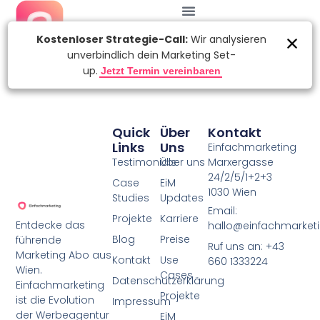
Quick
Über
Kontakt
Links
Uns
Einfachmarketing
Testimonials
Über uns
Marxergasse
24/2/5/1+2+3
Case
EiM
1030 Wien
Studies
Updates
Email:
Projekte
Karriere
Entdecke das
hallo@einfachmarketi
Blog
Preise
führende
Ruf uns an: +43
Marketing Abo aus
Kontakt
Use
660 1333224
Wien.
Cases
Datenschutzerklärung
Einfachmarketing
Projekte
ist die Evolution
Impressum
der Werbeagentur
EiM