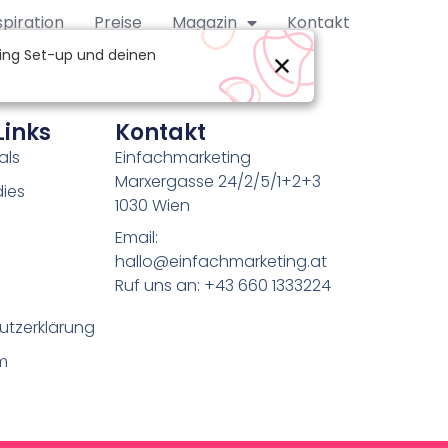
spiration
Preise
Magazin
Kontakt
Links
Kontakt
als
Einfachmarketing
Marxergasse 24/2/5/1+2+3
ies
1030 Wien
Email:
hallo@einfachmarketing.at
Ruf uns an: +43 660 1333224
utzerklärung
m