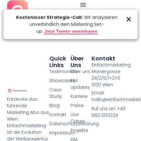
Quick
Über
Kontakt
Links
Uns
Einfachmarketing
Testimonials
Über uns
Marxergasse
24/2/5/1+2+3
Showcases
EiM
1030 Wien
Updates
Case
Email:
Study
Karriere
Entdecke das
hallo@einfachmarketi
Blog
Preise
führende
Ruf uns an: +43
Marketing Abo aus
Kontakt
Use
660 1333224
Wien.
Cases
Datenschutzerklärung
Einfachmarketing
Projekte
ist die Evolution
Impressum
der Werbeagentur
EiM