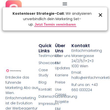
Quick
Über
Kontakt
Links
Uns
Einfachmarketing
Testimonials
Über uns
Marxergasse
24/2/5/1+2+3
Showcases
EiM
1030 Wien
Updates
Case
Email:
Study
Karriere
Entdecke das
hallo@einfachmarketi
Blog
Preise
führende
Ruf uns an: +43
Marketing Abo aus
Kontakt
Use
660 1333224
Wien.
Cases
Datenschutzerklärung
Einfachmarketing
Projekte
ist die Evolution
Impressum
der Werbeagentur
EiM